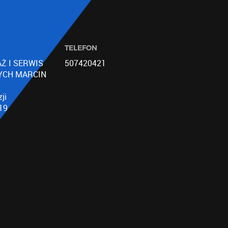
TELEFON
Ż I SERWIS
507420421
YCH MARCIN
ji
19